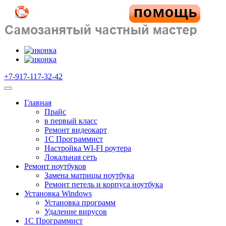
+7-917-117-32-42
Главная
Прайс
в первый класс
Ремонт видеокарт
1C Программист
Настройка WI-FI роутера
Локальная сеть
Ремонт ноутбуков
Замена матрицы ноутбука
Ремонт петель и корпуса ноутбука
Установка Windows
Установка программ
Удаление вирусов
1C Программист